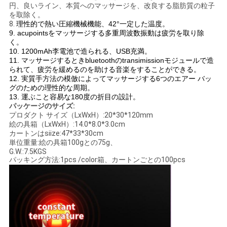
円、良いライン、本質へのマッサージを、改良する脂肪質の粒子
を取除く。
8.
理性的で熱い圧縮機械機能、42°一定した温度。
9. acupointsをマッサージする多重周波数振動は疲労を取り除
く。
10. 1200mAh李電池で造られる、USB充満。
11. マッサージするときbluetoothのtransimissionモジュールで造
られて、疲労を緩めるのを助ける音楽をすることができる。
12. 実質手方法の模倣によってマッサージする6つのエアー バッ
グのための理性的な周期。
13. 運ぶこと容易な180度の折目の設計。
パッケージのサイズ:
プロダクト サイズ（LxWxH）:20*30*120mm
絵の具箱（LxWxH）:14.0*8.0*3.0cm
カートンはsiize:47*33*30cm
単位重量:絵の具箱100gとの75g、
G.W.:7.5KGS
パッキング方法:1pcs /color箱、カートンごとの100pcs