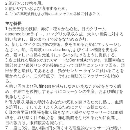
2.流行および携帯用。
3.使いやすいおよび適用するため。
地
4. 1つの
に付き2つ
高周波目
および唇のスキン ケアの器械
。
図
主な特長:
1.
分光光波の技術、赤灯、穏やかな心配、目のクリーム
essence.blueライト、ハマグリの吸収を皮、大きい目袋に対する
戦い加速し、目のまわりで皮をなだめる赤灯。
PRIVACY
2。新しいマイクロ現在の技術。皮を固めるためにマッサージし
なさい。熱、高周波microvibrationおよびイオン機能を皮を緩
POLICY
め、若々しい白熱を元通りにするのを助けるように提供する。
3.皮に触れる場合のだけスマートなControl.Activate。表面車輪は
頭部および銀製リングの接触によって自動的にオン/オフ回る。頭
部が皮と接触してあるとき、指がセンサー ラインに触れることを
確かめなさい。この時点で、それは自動的にマッサージを始め
る。
4. 暗い円およびPuffinessを減らしなさい:あなたの皮をきつく締
め、伸縮性を後押しするようにコラーゲンの生産、および助けを
刺激しなさい。
5.倍力吸収:処置の助けをあなたの気孔を開けるために熱し、血清
を許可し、そしてよりよく入るためにクリーム状になる。
6.目の疲労及び緊張を取り除きなさい:穏やかなマッサージは血循
環を、取り除く目の疲労を、痛む筋肉をなだめるために促進し、
目の張力は、眼精疲労を減らす。
7. 一度に3分、黒い瞳の円を薄くする理性的なマッサージは暗い