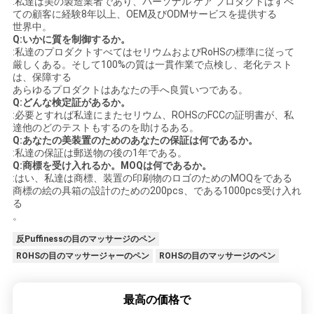
:私達は美の製造業者であり、パーソナル ケア プロダクトはすべ
ての顧客に経験8年以上、OEM及びODMサービスを提供する
世界中。
Q:いかに質を制御するか。
:私達のプロダクトすべてはセリウムおよびRoHSの標準に従って
厳しくある。そして100%の質は一貫作業で点検し、老化テスト
は、保障する
あらゆるプロダクトはあなたの手へ良質いつである。
Q:どんな検定証があるか。
:必要とすれば私達にまたセリウム、ROHSのFCCの証明書が、私
達他のどのテストもするのを助けるある。
Q:あなたの美装置のためのあなたの保証は何であるか。
:私達の保証は郵送物の後の1年である。
Q:商標を受け入れるか。MOQは何であるか。
:はい、私達は商標、装置の印刷物のロゴのためのMOQをである
商標の絵の具箱の設計のための200pcs、である1000pcs受け入れ
る
。
反Puffinessの目のマッサージのペン
ROHSの目のマッサージャーのペン
ROHSの目のマッサージのペン
最高の価格で