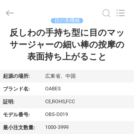
©
2021
-
2026
Zhuhai
目の美機械
Oabes
Technology
Co.,
反しわの手持ち型に目のマッ
家
Ltd..
All
Rights
サージャーの細い棒の按摩の
Reserved.
Developed
プ
by
表面持ち上がること
ECER
ロ
ダ
起源の場所:
広東省、中国
ク
OABES
ブランド名:
ト
CE,ROHS,FCC
証明:
OBS-D019
モデル番号:
私
1000-3999
最小注文数量: