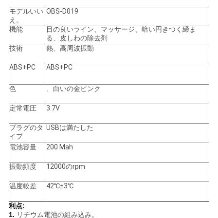
モデルいい
OBS-D019
い
え。
機能
目の良いライン、マッサージ、暗い円きつく締ま
る、皮しわの除去剤
引
技術
熱、高周波振動
用
ABS+PC
ABS+PC
を
色
、白いの金ピンク
要
定常電圧
3.7V
求
プラグのタ
USBは満たした
イプ
し
電池容量
200 Mah
な
振動頻度
12000のrpm
さ
温度較差
42℃±3℃
い
利点:
1.
リチウム電池の組み込み。