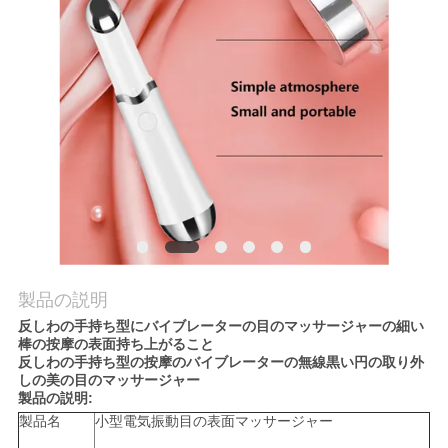
質
管
理
私
達
に
連
製品の説明
絡
反しわの手持ち型にバイブレーターの目のマッサージャーの細い
棒の按摩の表面持ち上がること
し
反しわの手持ち型の按摩のバイブレーターの無線黒い円の取り外
しの美の目のマッサージャー
な
製品の説明:
製品名
小型電気振動目の表面マッサージャー
さ