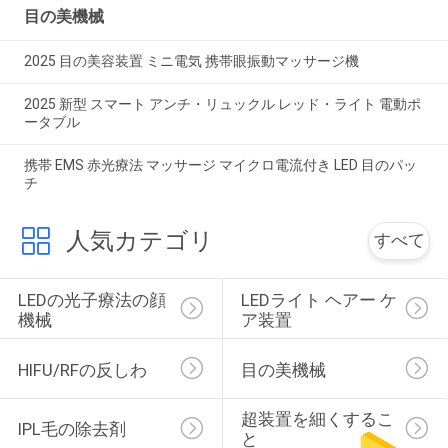
目の美機械
2025 目の美容装置 ミニ電気 携帯眼振動マッサージ機
2025 新型 スマート アンチ・リュックル レッド・ライト 電動ポ
ータブル
携帯 EMS 赤光療法 マッサージ マイクロ電流付き LED 目のパッ
チ
人気カテゴリ
すべて
LEDの光子療法の顔
LEDライト ヘアー ケ
機械
ア装置
HIFU/RFの反しわ
目の美機械
超装置を細くするこ
IPL毛の除去剤
と