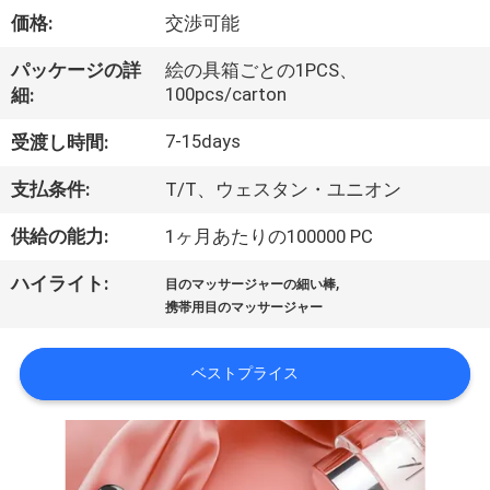
達
価格:
交渉可能
に
パッケージの詳
絵の具箱ごとの1PCS、
つ
100pcs/carton
細:
い
7-15days
受渡し時間:
て
支払条件:
T/T、ウェスタン・ユニオン
供給の能力:
1ヶ月あたりの100000 PC
工
,
ハイライト:
場
目のマッサージャーの細い棒
携帯用目のマッサージャー
旅
行
ベストプライス
品