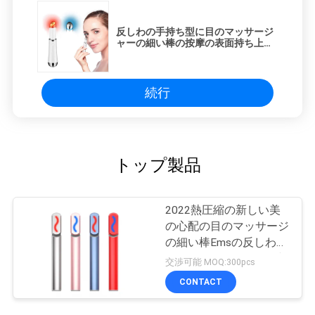
反しわの手持ち型に目のマッサージ
ャーの細い棒の按摩の表面持ち上が
ること
続行
トップ製品
2022熱圧縮の新しい美
の心配の目のマッサージ
の細い棒Emsの反しわの
目のマッサージャー、顔
交渉可能 MOQ:300pcs
のマッサージャー、Rf
CONTACT
Emsの美