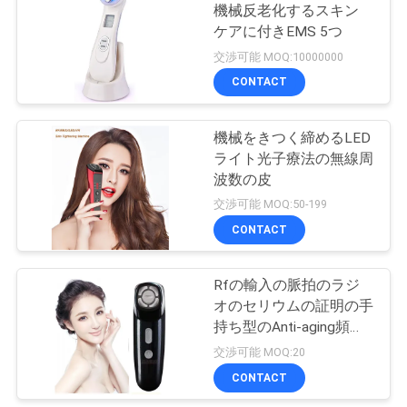
機械反老化するスキン
い
ケアに付きEMS 5つ
0
交渉可能 MOQ:10000000
ネック&フェイス
CONTACT
引
EMSリフトマッサ
用
機械をきつく締めるLED
ライト光子療法の無線周
を
ージ機
波数の皮
要
交渉可能 MOQ:50-199
CONTACT
求
6
Fequrencyの高い顔
し
Rfの輸入の脈拍のラジ
な
オのセリウムの証明の手
の細い棒
持ち型のAnti-aging頻度
さ
美の器械
交渉可能 MOQ:20
い
CONTACT