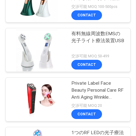
質
なる皮
交渉可能 MOQ:100-500pcs
管
CONTACT
17
理
有料無線周波数EMSの
IPL毛の除去剤
光子ライト療法装置USB
私
交渉可能 MOQ:50-499
達
CONTACT
に
連
Private Label Face
18
Beauty Personal Care RF
超装置を細くする
絡
Anti Aging Wrinkle
Removal Device light
交渉可能 MOQ:20
し
こと
repair
CONTACT
な
さ
1つのRF LEDの光子療法