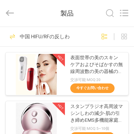
Aging
Device
サ
製品
プ
ラ
イ
ヤ
家
ー.
41
Copyright
中国 HIFU/RFの反しわ
©
LEDの光子療法の顔
2021
-
2025
プ
Zhuhai
機械
HOT
表面世帯の美のスキン
Oabes
Technology
ロ
ケアおよびそばかすの無
Co.,
Ltd..
線周波数の美の器械のた
All
ダ
Rights
めのRfの美装置
交渉可能 MOQ:20
Reserved.
Developed
ク
今すぐお問い合わせ
by
ECER
5
ト
LEDライト ヘアー
HOT
スタンプラジオ高周波マ
シンしわの減少-肌の引
ケア装置
私
き締めEMS多機能家庭
用美容機器
交渉可能 MOQ:5~10個