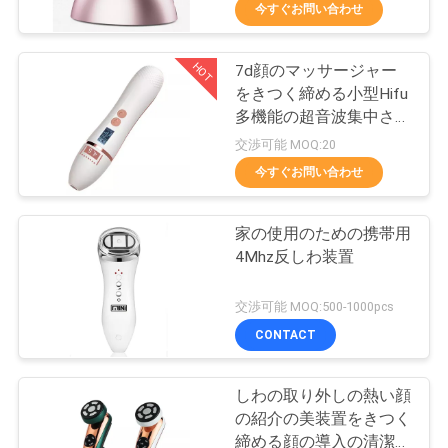
達
今すぐお問い合わせ
に
HOT
7d顔のマッサージャー
つ
8
をきつく締める小型Hifu
い
多機能の超音波集中され
HIFU/RFの反しわ
た顔のBeautiの器械の皮
交渉可能 MOQ:20
て
今すぐお問い合わせ
工
家の使用のための携帯用
4Mhz反しわ装置
場
26
旅
交渉可能 MOQ:500-1000pcs
CONTACT
行
目の美機械
しわの取り外しの熱い顔
品
の紹介の美装置をきつく
締める顔の導入の清潔に