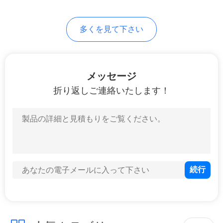
2
地
多くを見て下さい
Microneedlingの電
図
気ペン
PRIVACY
メッセージ
POLICY
折り返しご連絡いたします！
4
真空のにきびの除
去剤